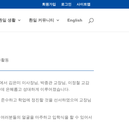
회원가입
로그인
사이트맵
환일 생활
환일 커뮤니티
English
사활동
강당에서 김은미 이사장님, 박종관 교장님, 이정철 교감
가운데 은혜롭고 성대하게 이루어졌습니다.
을 준수하고 학업에 정진할 것을 선서하였으며 교장님
 여러분들의 얼굴을 마주하고 입학식을 할 수 있어서