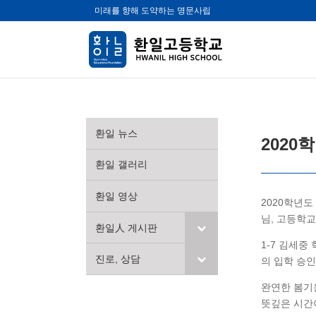
미래를 향해 도약하는 명문사립
환일 뉴스
2020
환일 갤러리
환일 영상
2020학년도
님, 고등학
환일人 게시판
1-7 김세
진로, 상담
의 입학 승인
완연한 봄기
뜻깊은 시간