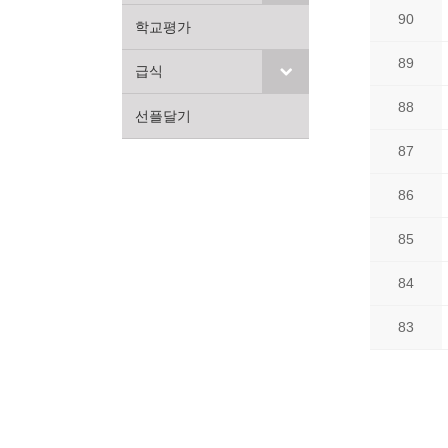
90
학교평가
89
급식
88
선플달기
87
86
85
84
83