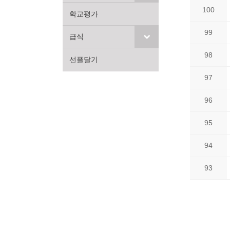
100
학교평가
99
급식
98
선플달기
97
96
95
94
93