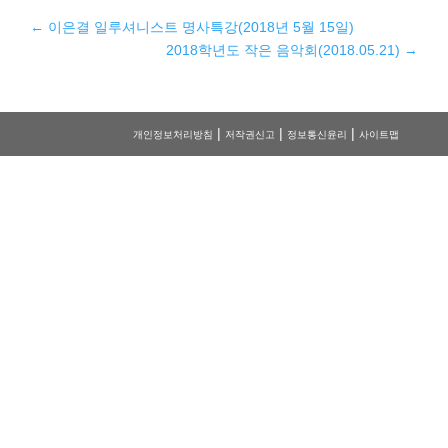
←
이은결 일루셔니스트 명사특강(2018년 5월 15일)
2018학년도 작은 음악회(2018.05.21)
→
|
|
|
개인정보처리방침
저작권신고
정보통신윤리
사이트맵