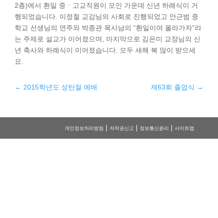
2층)에서 환일 중ㆍ고교직원이 모인 가운데 신년 하례식이 거
행되었습니다. 이정철 교감님의 사회로 진행되었고 안근범 중
학교 선생님의 연주와 박종관 목사남의 “환일이여 올라가자”라
는 주제로 설교가 이어졌으며, 마지막으로 김은미 교장님의 신
년 축사와 하례식이 이어졌습니다. 모두 새해 복 많이 받으세
요.
←
2015학년도 성탄절 예배
제63회 졸업식
→
|
|
|
개인정보처리방침
저작권신고
정보통신윤리
사이트맵