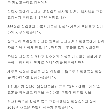
분 환일고등학교 강당에서
설립자 김예환 박사님, 운화학원 이사장 김은미 박사님과 교장,
교감님과 부장교사, 1학년 담임교사와
356명의 입학생과 가족친지들이 참석한 가운데 은혜롭고 성대
하게 치루어졌습니다.
학교법인 운화학원 이사장 김은미 박사님은 신입생들에게 강한
자를 더욱 강하게 만드시며, 꺼져가는 촛불도 끄지 않으셨던
주님의 사랑을 실천하고 감추어진 인성을 계발하여 미래가 요
구하는 창의적인 인재로 커나가기를 당부하시면서
새로운 생명이 꽃피울 때의 환희와 기쁨으로 신입생들의 입학
을 축하한다고 말씀하셨습니다.
1-1 박기원 학생이 입학생들의 대표로 “경천ㆍ애국ㆍ애인”의
교훈를 바탕으로 학칙을 준수하고, 학업에 정진할 것을
선서하였으며 최상호 중고 교장선생님의 입학승인과 함께
2015년 새로운 환일의 식구가 되었습니다.