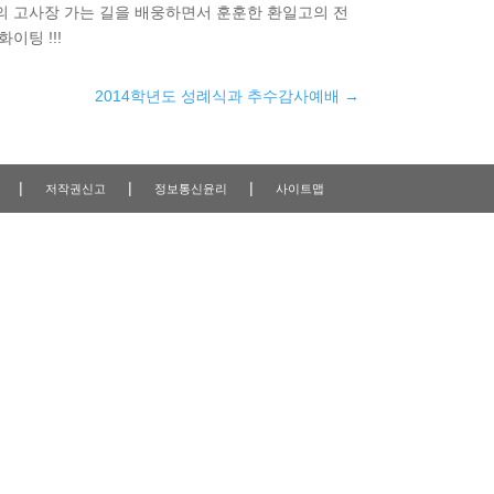
의 고사장 가는 길을 배웅하면서 훈훈한 환일고의 전
이팅 !!!
2014학년도 성례식과 추수감사예배
→
|
|
|
저작권신고
정보통신윤리
사이트맵