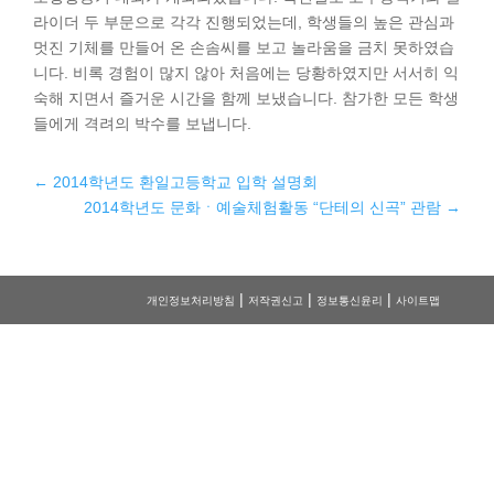
라이더 두 부문으로 각각 진행되었는데, 학생들의 높은 관심과
멋진 기체를 만들어 온 손솜씨를 보고 놀라움을 금치 못하였습
니다. 비록 경험이 많지 않아 처음에는 당황하였지만 서서히 익
숙해 지면서 즐거운 시간을 함께 보냈습니다. 참가한 모든 학생
들에게 격려의 박수를 보냅니다.
←
2014학년도 환일고등학교 입학 설명회
2014학년도 문화ㆍ예술체험활동 “단테의 신곡” 관람
→
|
|
|
개인정보처리방침
저작권신고
정보통신윤리
사이트맵