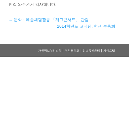
먼길 와주셔서 감사합니다.
←
문화ㆍ예술체험활동 「개그콘서트」 관람
2014학년도 교직원, 학생 부흥회
→
|
|
|
개인정보처리방침
저작권신고
정보통신윤리
사이트맵