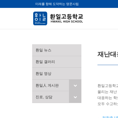
미래를 향해 도약하는 명문사립
환일 뉴스
재난대
환일 갤러리
환일 영상
환일人 게시판
환일고등학교
울리는 재난
진로, 상담
대응하는 학
모두 수고하
←
정창호 UN