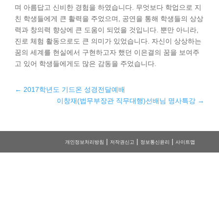
며 아름답고 신비한 경험을 하였습니다. 무엇보다 학업으로 지
친 학생들에게 큰 활력을 주었으며, 공연을 통해 학생들의 상상
력과 창의력 향상에 큰 도움이 되었을 것입니다. 뿐만 아니라,
진로 체험 활동으로도 큰 의미가 있었습니다. 자신이 상상하는
꿈의 세계를 현실에서 구현하고자 했던 이은결의 꿈을 보여주
고 있어 학생들에게도 많은 감동을 주었습니다.
←
2017학년도 기드온 성경전달예배
이창재(법무부장관 직무대행)선배님 명사특강
→
|
|
|
개인정보처리방침
저작권신고
정보통신윤리
사이트맵