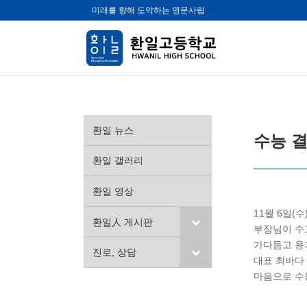
미래를 향해 도약하는 명문사립
환일 뉴스
수능 결
환일 갤러리
환일 영상
11월 6일(
환일人 게시판
부장님이 수고
가다듬고 용
진로, 상담
대표 최바다 
마음으로 수