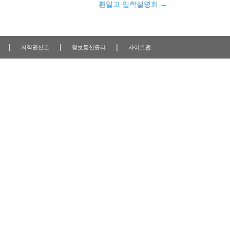
환일고 입학설명회
→
|
|
|
저작권신고
정보통신윤리
사이트맵