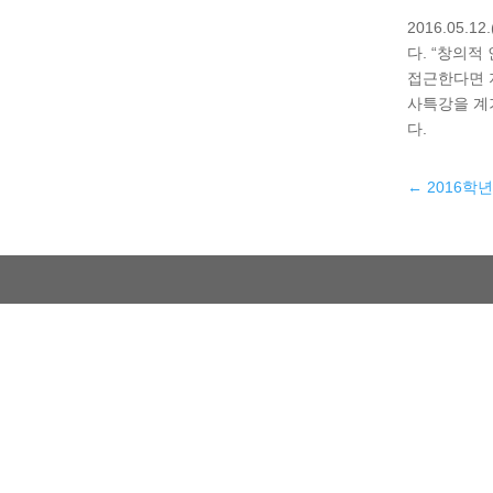
2016.05
다. “창의
접근한다면 
사특강을 계
다.
←
2016학