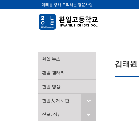
미래를 향해 도약하는 명문사립
환일 뉴스
김태원
환일 갤러리
환일 영상
환일人 게시판
진로, 상담