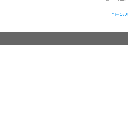
←
수능 15