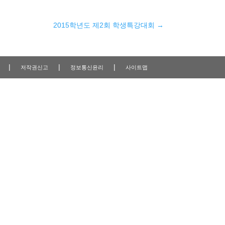
2015학년도 제2회 학생특강대회
→
|
|
|
저작권신고
정보통신윤리
사이트맵