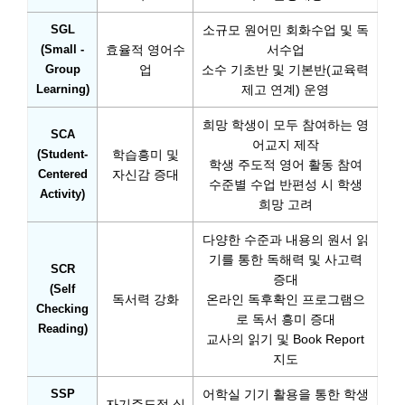
SGL
소규모 원어민 회화수업 및 독
(Small -
효율적 영어수
서수업
Group
업
소수 기초반 및 기본반(교육력
Learning)
제고 연계) 운영
희망 학생이 모두 참여하는 영
SCA
어교지 제작
(Student-
학습흥미 및
학생 주도적 영어 활동 참여
Centered
자신감 증대
수준별 수업 반편성 시 학생
Activity)
희망 고려
다양한 수준과 내용의 원서 읽
기를 통한 독해력 및 사고력
SCR
증대
(Self
독서력 강화
온라인 독후확인 프로그램으
Checking
로 독서 흥미 증대
Reading)
교사의 읽기 및 Book Report
지도
SSP
어학실 기기 활용을 통한 학생
자기주도적 실