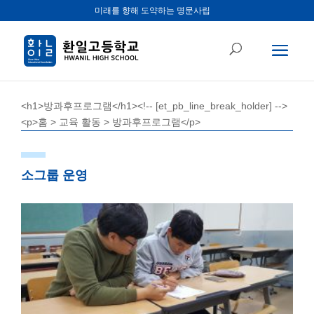
미래를 향해 도약하는 명문사립
<h1>방과후프로그램</h1><!-- [et_pb_line_break_holder] -->
<p>홈 > 교육 활동 > 방과후프로그램</p>
소그룹 운영