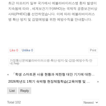
최근 아프리카 일부 국가에서 에볼라바이러스병 환자 발생이
지속됨에 따라 , 세계보건기구(WHO)는 국제적 공중보건비상
사태(PHEIC)를 선언하였습니다. 이에 따라 에볼라바이러스
병 확산 방지 및 감염예방을 위한 예방수칙을 안내합니다.
Like
0
Unlike
0
Print
가정통신문에볼라바이러스병-확산-방지-및-감염-예방수칙-안
내.hwp
«
「학생 스마트폰 사용 현황과 제한형 대안 기기에 대한 학부모 인식 조사」 설문 안내
2026학년도 1학기 숙박형 현장체험학습(교육여행 및 리더십캠프) 위탁용역비 징수 안내
»
List
Reply
Total 102