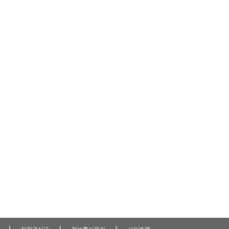
|
|
|