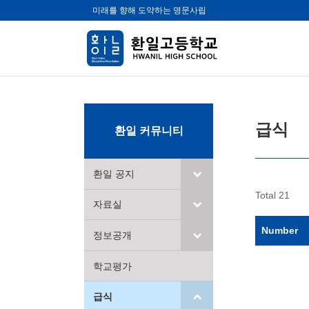
미래를 향해 도약하는 명문사립
급식
환일 커뮤니티
환일 공지
Total 21
자료실
Number
정보공개
학교평가
급식