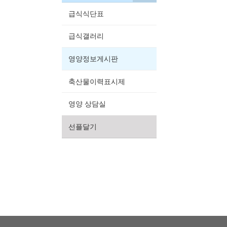
급식식단표
급식갤러리
영양정보게시판
축산물이력표시제
영양 상담실
선플달기