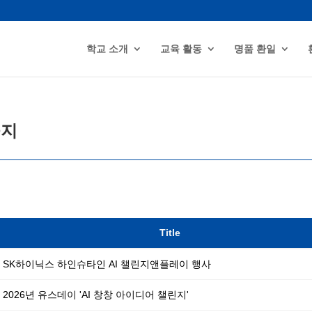
학교 소개
교육 활동
명품 환일
공지
Title
SK하이닉스 하인슈타인 AI 챌린지앤플레이 행사
2026년 유스데이 'AI 창창 아이디어 챌린지'