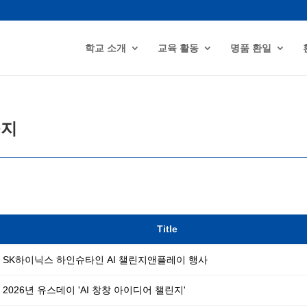
학교 소개
교육 활동
명품 환일
공지
Title
SK하이닉스 하인슈타인 AI 챌린지앤플레이 행사
2026년 유스데이 'AI 창창 아이디어 챌린지'