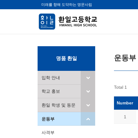
미래를 향해 도약하는 명문사립
운동부
명품 환일
입학 안내
Total 1
학교 홍보
Number
환일 학생 및 동문
1
운동부
사격부