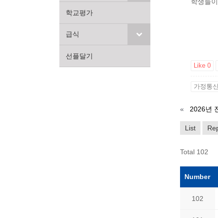
학생들이
학교평가
급식
선플달기
Like
0
가정통신
«
List
Rep
Total 102
Number
102