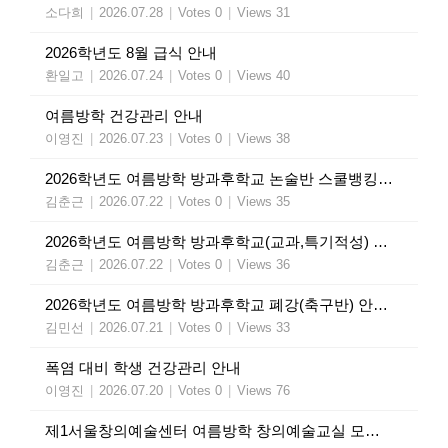
소다희
|
2026.07.28
|
Votes 0
|
Views 31
2026학년도 8월 급식 안내
환일고
|
2026.07.24
|
Votes 0
|
Views 40
여름방학 건강관리 안내
이영진
|
2026.07.23
|
Votes 0
|
Views 38
2026학년도 여름방학 방과후학교 논술반 스쿨뱅킹 인출 안내
김춘근
|
2026.07.22
|
Votes 0
|
Views 35
2026학년도 여름방학 방과후학교(교과,특기적성) 수강료 인출 안내
김춘근
|
2026.07.22
|
Votes 0
|
Views 36
2026학년도 여름방학 방과후학교 폐강(축구반) 안내 가정통신문
김민선
|
2026.07.21
|
Votes 0
|
Views 33
폭염 대비 학생 건강관리 안내
이영진
|
2026.07.20
|
Votes 0
|
Views 76
제1서울창의예술센터 여름방학 창의예술교실 모집 안내