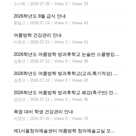
소다희
|
2026.07.28
|
Votes 0
|
Views 33
2026학년도 8월 급식 안내
환일고
|
2026.07.24
|
Votes 0
|
Views 43
여름방학 건강관리 안내
이영진
|
2026.07.23
|
Votes 0
|
Views 41
2026학년도 여름방학 방과후학교 논술반 스쿨뱅킹 인출 안내
김춘근
|
2026.07.22
|
Votes 0
|
Views 38
2026학년도 여름방학 방과후학교(교과,특기적성) 수강료 인출 안내
김춘근
|
2026.07.22
|
Votes 0
|
Views 43
2026학년도 여름방학 방과후학교 폐강(축구반) 안내 가정통신문
김민선
|
2026.07.21
|
Votes 0
|
Views 36
폭염 대비 학생 건강관리 안내
이영진
|
2026.07.20
|
Votes 0
|
Views 78
제1서울창의예술센터 여름방학 창의예술교실 모집 안내