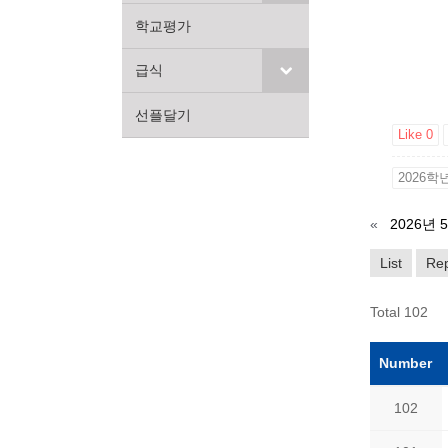
학교평가
급식
선플달기
Like
0
2026학
«
2026년
List
Rep
Total 102
Number
102